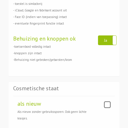
- toestel is simlockvrij
- iCloud, Google en fabrikant account uit
- Face ID (indien van toepassing) intact
- eventuele fingerprint functie intact
Behuizing en knoppen ok
Ja
N
-toetsenbord volledig intact
-knoppen zijn intact
-Behuizing niet gebroken/gebarsten/krom
Cosmetische staat
als nieuw
Als nieuw zonder gebruikssporen. Ook geen lichte
krasjes.