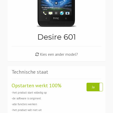
Desire 601
Kies een ander model?
Technische staat
Opstarten werkt 100%
Ja
N
-het product start volledig op
-de software is origineel
-alle functies werken
-het product valt niet uit