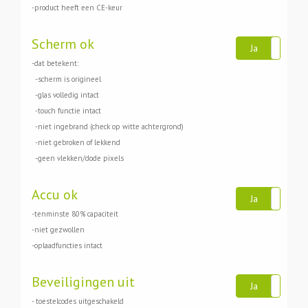
-product heeft een CE-keur
Scherm ok
Ja
N
-dat betekent:
-scherm is origineel
-glas volledig intact
-touch functie intact
-niet ingebrand (check op witte achtergrond)
-niet gebroken of lekkend
-geen vlekken/dode pixels
Accu ok
Ja
N
-tenminste 80% capaciteit
-niet gezwollen
-oplaadfuncties intact
Beveiligingen uit
Ja
N
- toestelcodes uitgeschakeld