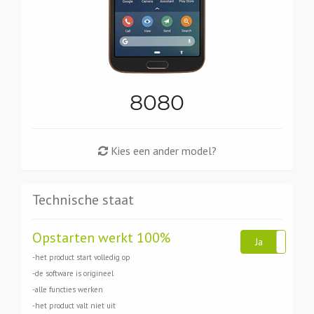
8080
Kies een ander model?
Technische staat
Opstarten werkt 100%
Ja
N
-het product start volledig op
-de software is origineel
-alle functies werken
-het product valt niet uit