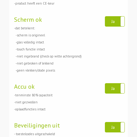
-product heeft een CE-keur
Scherm ok
Ja
N
-dat betekent:
-scherm is origineel
-glas volledig intact
-touch functie intact
-niet ingebrand (check op witte achtergrond)
-niet gebroken of lekkend
-geen vlekken/dode pixels
Accu ok
Ja
N
-tenminste 80% capaciteit
-niet gezwollen
-oplaadfuncties intact
Beveiligingen uit
Ja
N
- toestelcodes uitgeschakeld