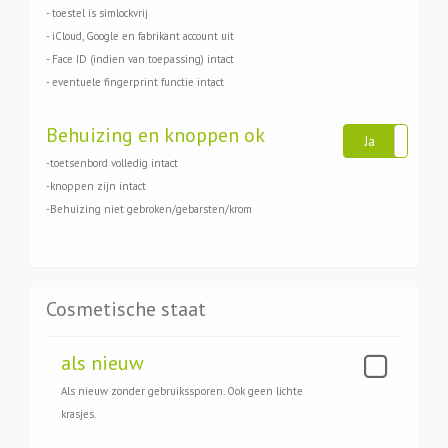
- toestel is simlockvrij
- iCloud, Google en fabrikant account uit
- Face ID (indien van toepassing) intact
- eventuele fingerprint functie intact
Behuizing en knoppen ok
Ja
N
-toetsenbord volledig intact
-knoppen zijn intact
-Behuizing niet gebroken/gebarsten/krom
Cosmetische staat
als nieuw
Als nieuw zonder gebruikssporen. Ook geen lichte
krasjes.